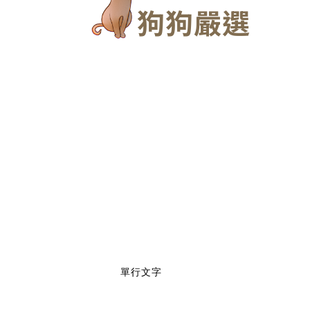
狗狗嚴選
單行文字