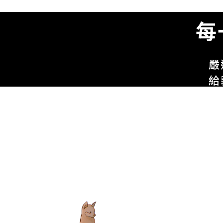
每
嚴
給